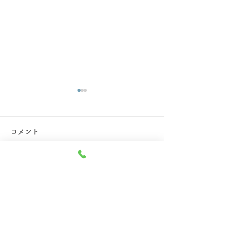
処方お渡し時のビニール
後発医薬品
袋が有料となります。
当院では後発医薬
コメント
進を行っています
2026年5月から、院内処方お
渡しの際のビニール袋は有料
となります。 院内処方の方
コメントを追加…
は、マイバックを持参いただ
きますようご協力ください。
会計時に一律 5円を請求さ
せていただきます。